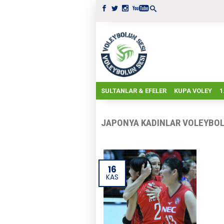
SULTANLAR & EFELER
KUPA VOLEY
1
JAPONYA KADINLAR VOLEYBOL B
16
KAS