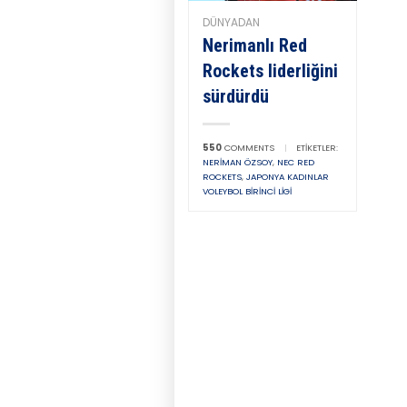
DÜNYADAN
Nerimanlı Red
Rockets liderliğini
sürdürdü
550
COMMENTS
|
ETIKETLER:
NERIMAN ÖZSOY
,
NEC RED
ROCKETS
,
JAPONYA KADINLAR
VOLEYBOL BIRINCI LIGI