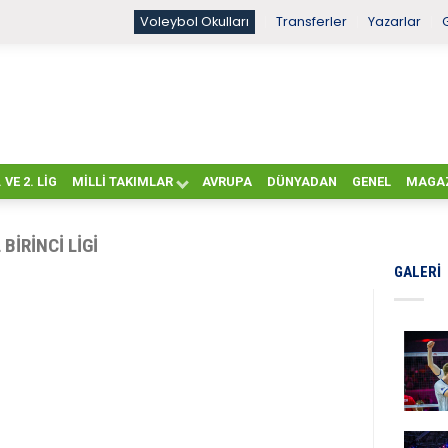
Voleybol Okulları
Transferler
Yazarlar
. VE 2. LIG
MILLI TAKIMLAR
AVRUPA
DÜNYADAN
GENEL
MAGA
IRINCI LIGI
GALERI