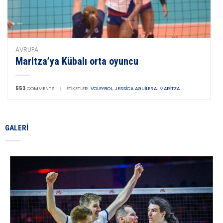
AVRUPA
Maritza’ya Kübalı orta oyuncu
553
COMMENTS
|
ETIKETLER:
VOLEYBOL
,
JESSICA AGUILERA
,
MARITZA
GALERI