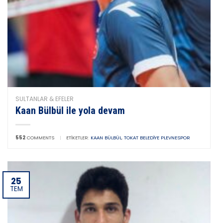
SULTANLAR & EFELER
Kaan Bülbül ile yola devam
552
COMMENTS
|
ETIKETLER:
KAAN BÜLBÜL
,
TOKAT BELEDIYE PLEVNESPOR
25
TEM