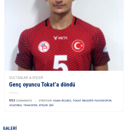
SULTANLAR & EFELER
Genç oyuncu Tokat’a döndü
552
COMMENTS
|
ETIKETLER:
KAAN BÜLBÜL
,
TOKAT BELEDIYE PLEVNESPOR
,
VOLEYBOL
,
TRANSFER
,
EFELER LIGI
GALERI