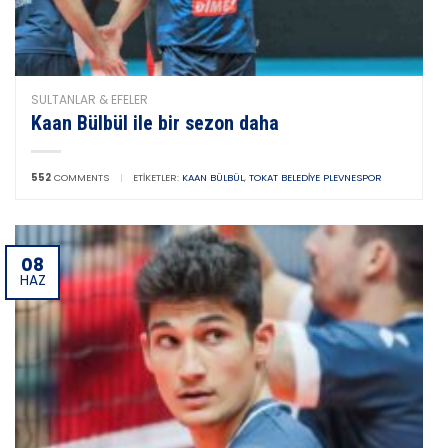
SULTANLAR & EFELER
Kaan Bülbül ile bir sezon daha
552
COMMENTS
|
ETIKETLER:
KAAN BÜLBÜL
,
TOKAT BELEDIYE PLEVNESPOR
08
HAZ