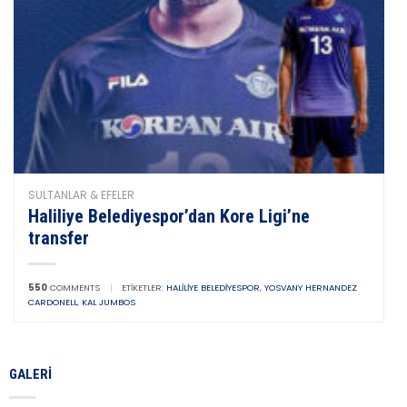
SULTANLAR & EFELER
Haliliye Belediyespor’dan Kore Ligi’ne
transfer
550
COMMENTS
|
ETIKETLER:
HALILIYE BELEDIYESPOR
,
YOSVANY HERNANDEZ
CARDONELL
,
KAL JUMBOS
GALERI