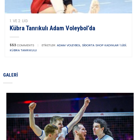
1. VE 2. LIG
Kübra Tanrıkulı Adam Voleybol’da
553
COMMENTS
|
ETIKETLER:
ADAM VOLEYBOL
,
SIGORTA SHOP KADINLAR 1.LIGI
,
KÜBRA TANRIKULU
GALERI