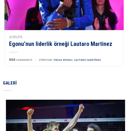
AVRUPA
Egonu’nun liderlik örneği Lautaro Martinez
550
COMMENTS
|
ETIKETLER:
PAOLA EGONU
,
LAUTARO MARTINEZ
GALERI