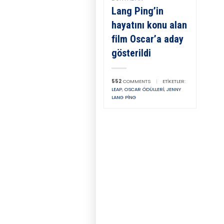
Lang Ping’in
hayatını konu alan
film Oscar’a aday
gösterildi
552
COMMENTS
|
ETIKETLER:
LEAP
,
OSCAR ÖDÜLLERI
,
JENNY
LANG PING