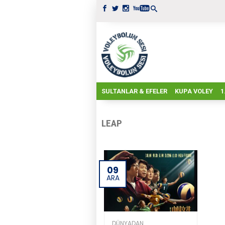
SULTANLAR & EFELER
KUPA VOLEY
1
LEAP
09
ARA
DÜNYADAN