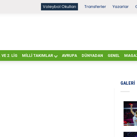
Voleybol Okulları
Transferler
Yazarlar
. VE 2. LIG
MILLI TAKIMLAR
AVRUPA
DÜNYADAN
GENEL
MAGA
GALERI