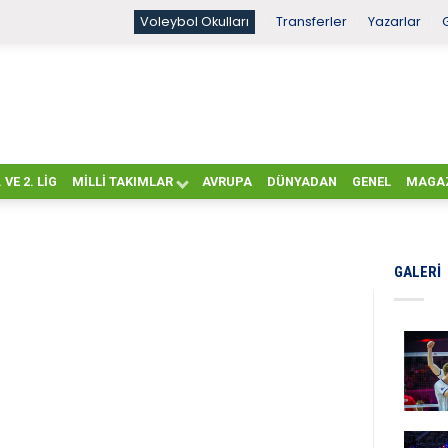
Voleybol Okulları
Transferler
Yazarlar
. VE 2. LIG
MILLI TAKIMLAR
AVRUPA
DÜNYADAN
GENEL
MAGA
GALERI