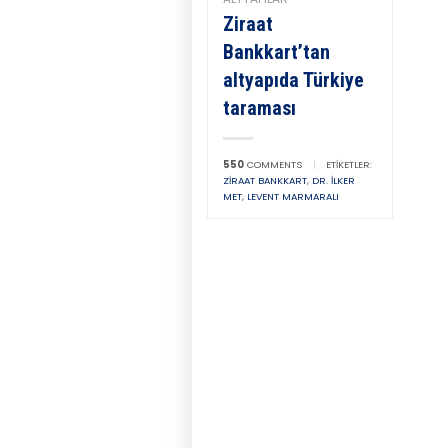
Ziraat
Bankkart’tan
altyapıda Türkiye
taraması
550
COMMENTS
|
ETIKETLER:
ZIRAAT BANKKART
,
DR. İLKER
MET
,
LEVENT MARMARALI