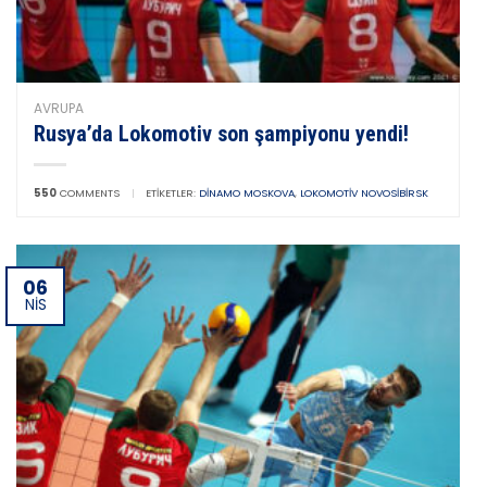
AVRUPA
Rusya’da Lokomotiv son şampiyonu yendi!
550
COMMENTS
|
ETIKETLER:
DINAMO MOSKOVA
,
LOKOMOTIV NOVOSIBIRSK
06
NIS