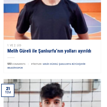
1. VE 2. LIG
Melih Güreli ile Şanlıurfa’nın yolları ayırıldı
551
COMMENTS
|
ETIKETLER:
MELIH GÜRELI
,
ŞANLIURFA BÜYÜKŞEHIR
BELEDIYESPOR
21
TEM