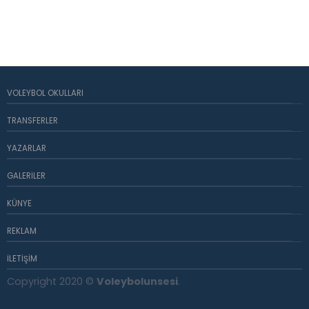
VOLEYBOL OKULLARI
TRANSFERLER
YAZARLAR
GALERILER
KÜNYE
REKLAM
İLETIŞIM
Copyright 2020 ©
Voleybolunsesi
.