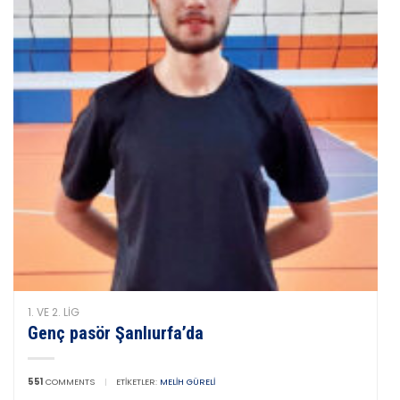
1. VE 2. LIG
Genç pasör Şanlıurfa’da
551
COMMENTS
|
ETIKETLER:
MELIH GÜRELI