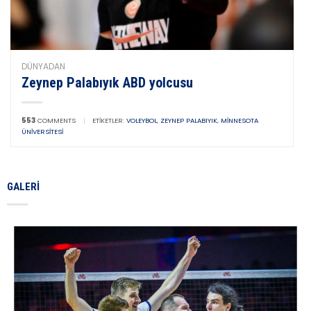
DÜNYADAN
Zeynep Palabıyık ABD yolcusu
553
COMMENTS
|
ETIKETLER:
VOLEYBOL
,
ZEYNEP PALABIYIK
,
MINNESOTA
ÜNIVERSITESI
GALERI