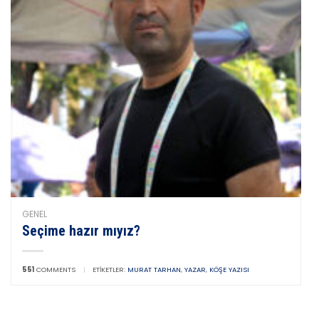
GENEL
Seçime hazır mıyız?
551
COMMENTS
|
ETIKETLER:
MURAT TARHAN
,
YAZAR
,
KÖŞE YAZISI