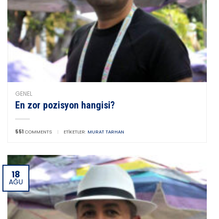
GENEL
En zor pozisyon hangisi?
551
COMMENTS
|
ETIKETLER:
MURAT TARHAN
18
AĞU