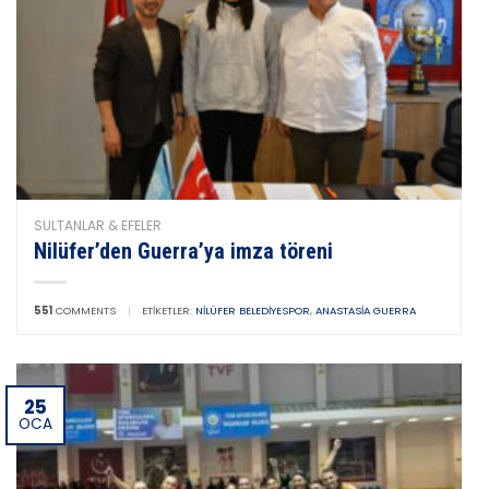
SULTANLAR & EFELER
Nilüfer’den Guerra’ya imza töreni
551
COMMENTS
|
ETIKETLER:
NILÜFER BELEDIYESPOR
,
ANASTASIA GUERRA
25
OCA