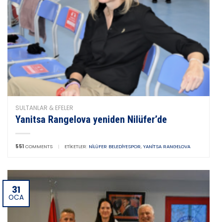
SULTANLAR & EFELER
Yanitsa Rangelova yeniden Nilüfer’de
551
COMMENTS
|
ETIKETLER:
NILÜFER BELEDIYESPOR
,
YANITSA RANGELOVA
31
OCA