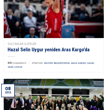
SULTANLAR & EFELER
Hazal Selin Uygur yeniden Aras Kargo’da
551
COMMENTS
|
ETIKETLER:
NILÜFER BELEDIYESPOR
,
ARAS KARGO
,
HAZAL
SELIN UYGUR
08
ARA