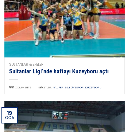
SULTANLAR & EFELER
Sultanlar Ligi’nde haftayı Kuzeyboru açtı
551
COMMENTS
|
ETIKETLER:
NILÜFER BELEDIYESPOR
,
KUZEYBORU
19
OCA