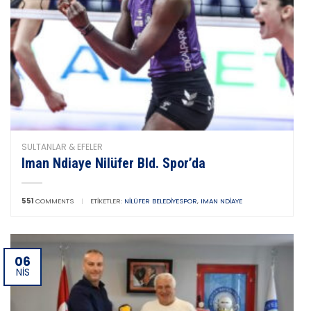
SULTANLAR & EFELER
Iman Ndiaye Nilüfer Bld. Spor’da
551
COMMENTS
|
ETIKETLER:
NILÜFER BELEDIYESPOR
,
IMAN NDIAYE
06
NIS