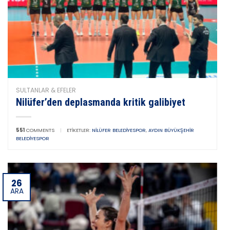
SULTANLAR & EFELER
Nilüfer’den deplasmanda kritik galibiyet
551
COMMENTS
|
ETIKETLER:
NILÜFER BELEDIYESPOR
,
AYDIN BÜYÜKŞEHIR
BELEDIYESPOR
26
ARA