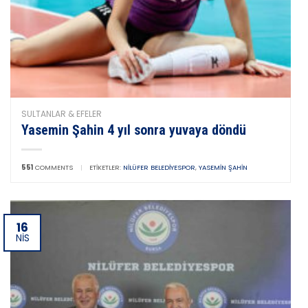
SULTANLAR & EFELER
Yasemin Şahin 4 yıl sonra yuvaya döndü
551
COMMENTS
|
ETIKETLER:
NILÜFER BELEDIYESPOR
,
YASEMIN ŞAHIN
16
NIS