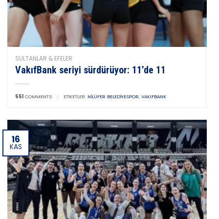
SULTANLAR & EFELER
VakıfBank seriyi sürdürüyor: 11’de 11
551
COMMENTS
|
ETIKETLER:
NILÜFER BELEDIYESPOR
,
VAKIFBANK
16
KAS