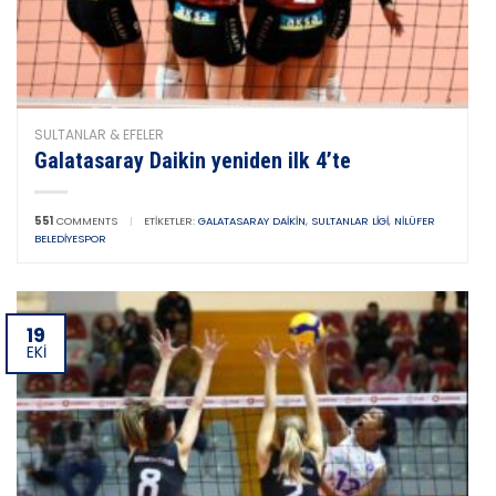
SULTANLAR & EFELER
Galatasaray Daikin yeniden ilk 4’te
551
COMMENTS
|
ETIKETLER:
GALATASARAY DAIKIN
,
SULTANLAR LIGI
,
NILÜFER
BELEDIYESPOR
19
EKI