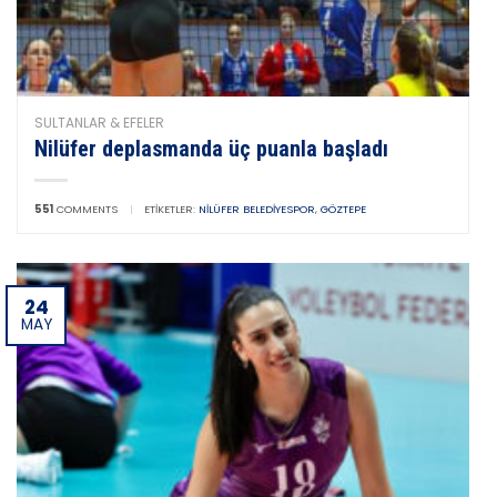
SULTANLAR & EFELER
Nilüfer deplasmanda üç puanla başladı
551
COMMENTS
|
ETIKETLER:
NILÜFER BELEDIYESPOR
,
GÖZTEPE
24
MAY