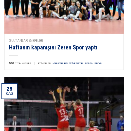
SULTANLAR & EFELER
Haftanın kapanışını Zeren Spor yaptı
551
COMMENTS
|
ETIKETLER:
NILÜFER BELEDIYESPOR
,
ZEREN SPOR
29
KAS