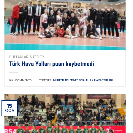
SULTANLAR & EFELER
Türk Hava Yolları puan kaybetmedi
551
COMMENTS
|
ETIKETLER:
NILÜFER BELEDIYESPOR
,
TÜRK HAVA YOLLARI
15
OCA