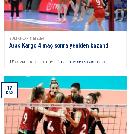
SULTANLAR & EFELER
Aras Kargo 4 maç sonra yeniden kazandı
551
COMMENTS
|
ETIKETLER:
NILÜFER BELEDIYESPOR
,
ARAS KARGO
17
KAS