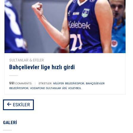
SULTANLAR & EFELER
Bahçelievler lige hızlı girdi
551
COMMENTS
|
ETIKETLER:
NILÜFER BELEDIYESPOR
,
BAHÇELIEVLER
BELEDIYESPOR
,
VODAFONE SULTANLAR LIGI
,
VOLEYBOL
ESKILER
GALERI