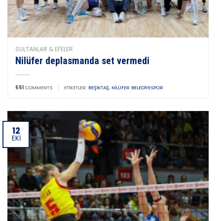
SULTANLAR & EFELER
Nilüfer deplasmanda set vermedi
551
COMMENTS
|
ETIKETLER:
BEŞIKTAŞ
,
NILÜFER BELEDIYESPOR
12
EKI