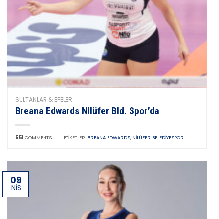
SULTANLAR & EFELER
Breana Edwards Nilüfer Bld. Spor’da
551
COMMENTS
|
ETIKETLER:
BREANA EDWARDS
,
NILÜFER BELEDIYESPOR
09
NIS