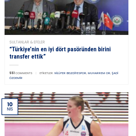
SULTANLAR & EFELER
“Türkiye’nin en iyi dört pasöründen birini
transfer ettik”
551
COMMENTS
|
ETIKETLER:
NILÜFER BELEDIYESPOR
,
MUHARREM OR
,
ŞADI
ÖZDEMIR
10
NIS