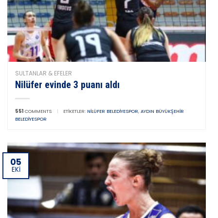
SULTANLAR & EFELER
Nilüfer evinde 3 puanı aldı
551
COMMENTS
|
ETIKETLER:
NILÜFER BELEDIYESPOR
,
AYDIN BÜYÜKŞEHIR
BELEDIYESPOR
05
EKI