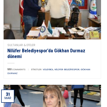
SULTANLAR & EFELER
Nilüfer Belediyespor’da Gökhan Durmaz
dönemi
551
COMMENTS
|
ETIKETLER:
VOLEYBOL
,
NILÜFER BELEDIYESPOR
,
GÖKHAN
DURMAZ
31
MAR