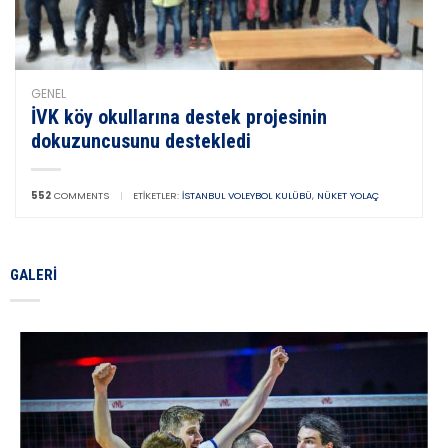
GENEL
İVK köy okullarına destek projesinin
dokuzuncusunu destekledi
552
COMMENTS
|
ETIKETLER:
İSTANBUL VOLEYBOL KULÜBÜ
,
NÜKET YOLAÇ
GALERI