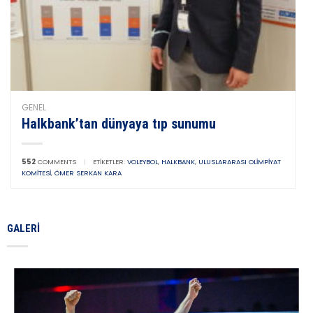
GENEL
Halkbank’tan dünyaya tıp sunumu
552
COMMENTS
|
ETIKETLER:
VOLEYBOL
,
HALKBANK
,
ULUSLARARASI OLIMPIYAT
KOMITESI
,
ÖMER SERKAN KARA
GALERI