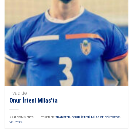
1. VE 2. LIG
Onur İrteni Milas’ta
550
COMMENTS
|
ETIKETLER:
TRANSFER
,
ONUR İRTENI
,
MILAS BELEDIYESPOR
,
VOLEYBOL