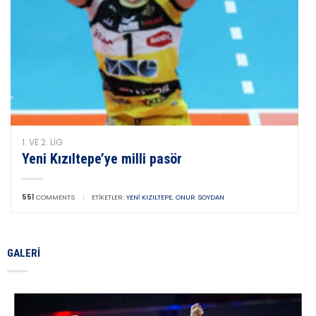
1. VE 2. LIG
Yeni Kızıltepe’ye milli pasör
551
COMMENTS
|
ETIKETLER:
YENI KIZILTEPE
,
ONUR SOYDAN
GALERI