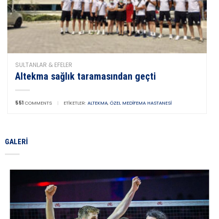
SULTANLAR & EFELER
Altekma sağlık taramasından geçti
551
COMMENTS
|
ETIKETLER:
ALTEKMA
,
ÖZEL MEDIFEMA HASTANESI
GALERI