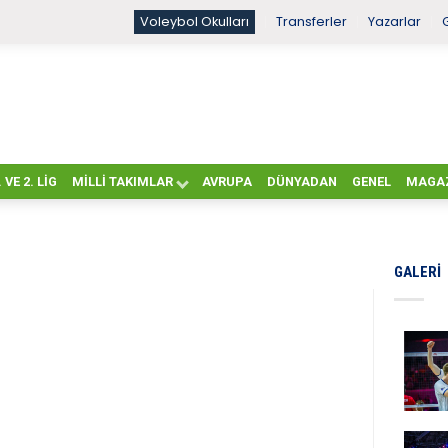
Voleybol Okulları
Transferler
Yazarlar
. VE 2. LIG
MILLI TAKIMLAR
AVRUPA
DÜNYADAN
GENEL
MAGA
GALERI