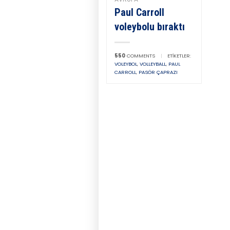
Paul Carroll
voleybolu bıraktı
550
COMMENTS
|
ETIKETLER:
VOLEYBOL
,
VOLLEYBALL
,
PAUL
CARROLL
,
PASÖR ÇAPRAZI