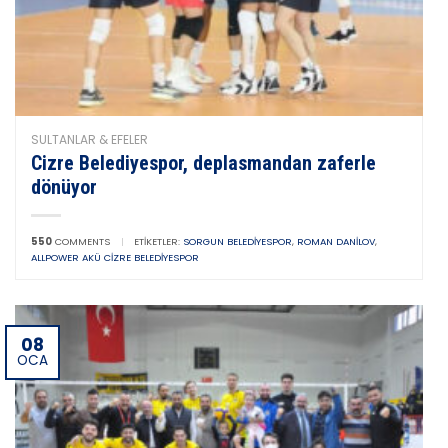
SULTANLAR & EFELER
Cizre Belediyespor, deplasmandan zaferle
dönüyor
550
COMMENTS
|
ETIKETLER:
SORGUN BELEDIYESPOR
,
ROMAN DANILOV
,
ALLPOWER AKÜ CIZRE BELEDIYESPOR
08
OCA