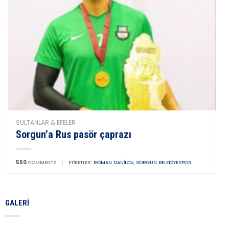
SULTANLAR & EFELER
Sorgun’a Rus pasör çaprazı
550
COMMENTS
|
ETIKETLER:
ROMAN DANILOV
,
SORGUN BELEDIYESPOR
GALERI