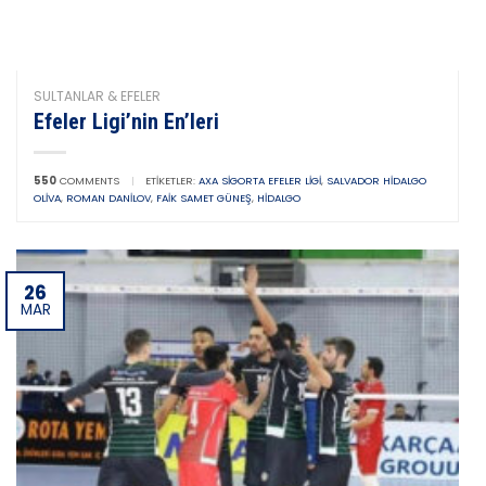
SULTANLAR & EFELER
Efeler Ligi’nin En’leri
550
COMMENTS
|
ETIKETLER:
AXA SIGORTA EFELER LIGI
,
SALVADOR HIDALGO
OLIVA
,
ROMAN DANILOV
,
FAIK SAMET GÜNEŞ
,
HIDALGO
26
MAR