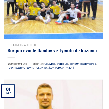
SULTANLAR & EFELER
Sorgun evinde Danilov ve Tymofii ile kazandı
550
COMMENTS
|
ETIKETLER:
VOLEYBOL
,
EFELER LIGI
,
SORGUN BELEDIYESPOR
,
TOKAT BELEDIYE PLEVNE
,
ROMAN DANILOV
,
POLUIAN TYMOFII
01
HAZ