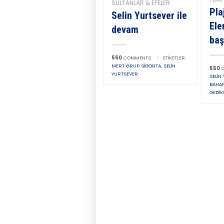
SULTANLAR & EFELER
Pla
Selin Yurtsever ile
Ele
devam
baş
550
COMMENTS
|
ETIKETLER:
MERT GRUP SIGORTA
,
SELIN
550
C
YURTSEVER
SELIN
BAHA
GEDIK