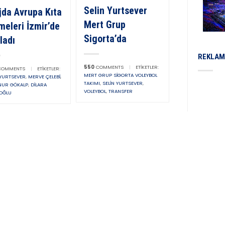
Selin Yurtsever
jda Avrupa Kıta
Mert Grup
meleri İzmir’de
Sigorta’da
ladı
REKLAM
550
COMMENTS
|
ETIKETLER:
OMMENTS
|
ETIKETLER:
MERT GRUP SIGORTA VOLEYBOL
 YURTSEVER
,
MERVE ÇELEBI
,
TAKIMI
,
SELIN YURTSEVER
,
NUR GÖKALP
,
DILARA
VOLEYBOL
,
TRANSFER
OĞLU