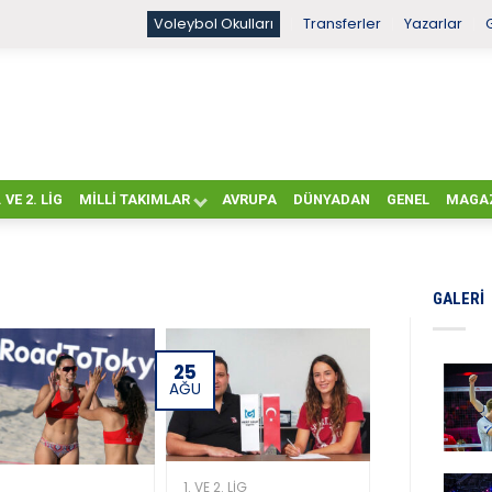
Voleybol Okulları
Transferler
Yazarlar
. VE 2. LIG
MILLI TAKIMLAR
AVRUPA
DÜNYADAN
GENEL
MAGA
GALERI
25
AĞU
1. VE 2. LIG