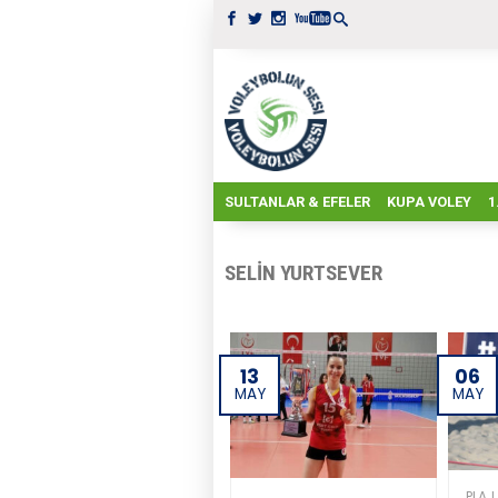
SULTANLAR & EFELER
KUPA VOLEY
1
SELIN YURTSEVER
13
06
MAY
MAY
PLAJ