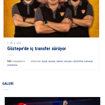
1. VE 2. LIG
Göztepe’de iç transfer sürüyor
551
COMMENTS
|
ETIKETLER:
İLKER ALKAN
,
SERAY YAYLACI
,
GÖZTEPE
,
NATALIA
LIJEWSKA
GALERI