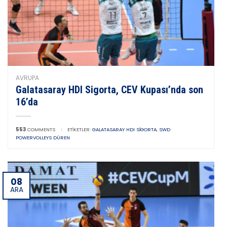
AVRUPA
Galatasaray HDI Sigorta, CEV Kupası’nda son
16’da
553
COMMENTS
|
ETIKETLER:
GALATASARAY HDI SIGORTA
,
SWD
POWERVOLLEYS DÜREN
08
ARA