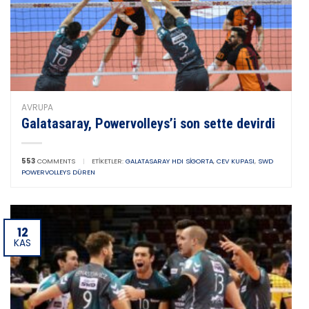
AVRUPA
Galatasaray, Powervolleys’i son sette devirdi
553
COMMENTS
|
ETIKETLER:
GALATASARAY HDI SIGORTA
,
CEV KUPASI
,
SWD
POWERVOLLEYS DÜREN
12
KAS