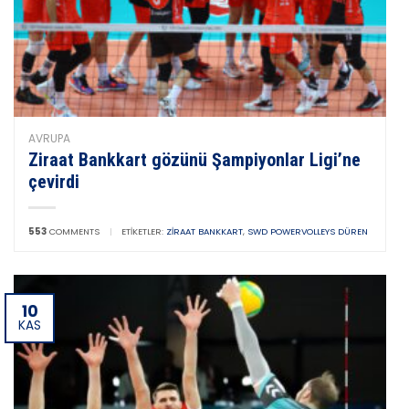
AVRUPA
Ziraat Bankkart gözünü Şampiyonlar Ligi’ne
çevirdi
553
COMMENTS
|
ETIKETLER:
ZIRAAT BANKKART
,
SWD POWERVOLLEYS DÜREN
10
KAS