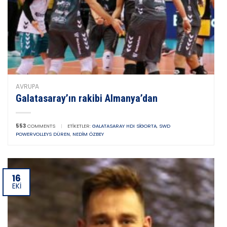
AVRUPA
Galatasaray’ın rakibi Almanya’dan
553
COMMENTS
|
ETIKETLER:
GALATASARAY HDI SIGORTA
,
SWD
POWERVOLLEYS DÜREN
,
NEDIM ÖZBEY
16
EKI