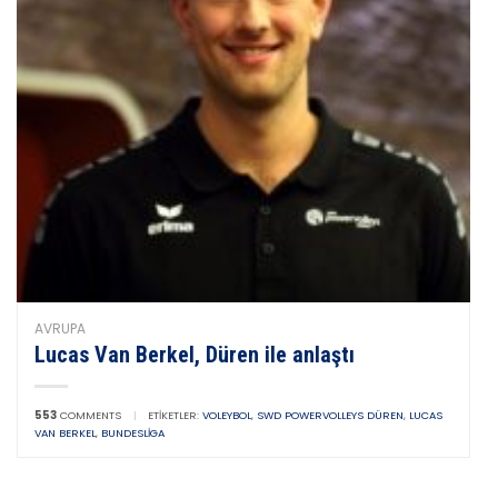
AVRUPA
Lucas Van Berkel, Düren ile anlaştı
553
COMMENTS
|
ETIKETLER:
VOLEYBOL
,
SWD POWERVOLLEYS DÜREN
,
LUCAS
VAN BERKEL
,
BUNDESLIGA