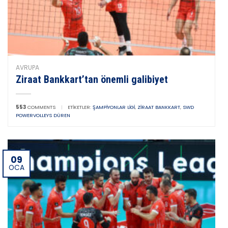
AVRUPA
Ziraat Bankkart’tan önemli galibiyet
553
COMMENTS
|
ETIKETLER:
ŞAMPIYONLAR LIGI
,
ZIRAAT BANKKART
,
SWD
POWERVOLLEYS DÜREN
09
OCA