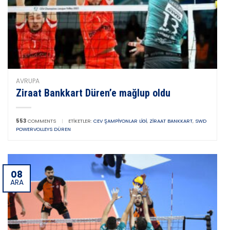
AVRUPA
Ziraat Bankkart Düren’e mağlup oldu
553
COMMENTS
|
ETIKETLER:
CEV ŞAMPIYONLAR LIGI
,
ZIRAAT BANKKART
,
SWD
POWERVOLLEYS DÜREN
08
ARA