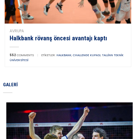
AVRUPA
Halkbank rövanş öncesi avantajı kaptı
552
COMMENTS
|
ETIKETLER:
HALKBANK
,
CHALLENGE KUPASI
,
TALLINN TEKNIK
ÜNIVERSITESI
GALERI