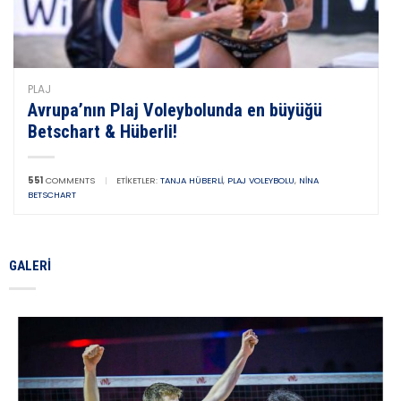
PLAJ
Avrupa’nın Plaj Voleybolunda en büyüğü
Betschart & Hüberli!
551
COMMENTS
|
ETIKETLER:
TANJA HÜBERLI
,
PLAJ VOLEYBOLU
,
NINA
BETSCHART
GALERI