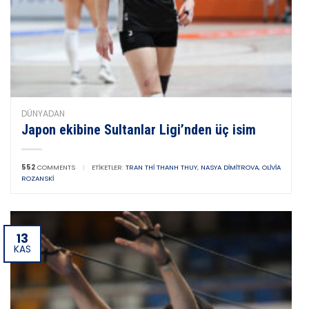
DÜNYADAN
Japon ekibine Sultanlar Ligi’nden üç isim
552
COMMENTS
|
ETIKETLER:
TRAN THI THANH THUY
,
NASYA DIMITROVA
,
OLIVIA
ROZANSKI
13
KAS