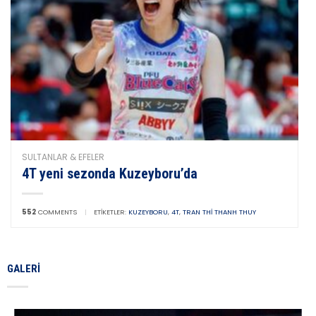
SULTANLAR & EFELER
4T yeni sezonda Kuzeyboru’da
552
COMMENTS
|
ETIKETLER:
KUZEYBORU
,
4T
,
TRAN THI THANH THUY
GALERI