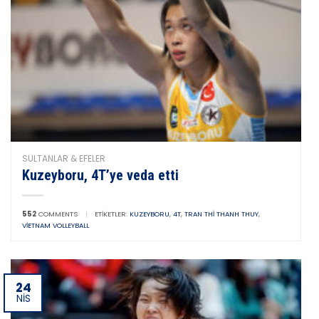
SULTANLAR & EFELER
Kuzeyboru, 4T’ye veda etti
552
COMMENTS
|
ETIKETLER:
KUZEYBORU
,
4T
,
TRAN THI THANH THUY
,
VIETNAM VOLLEYBALL
24
NIS