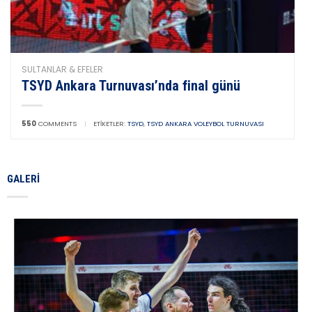
SULTANLAR & EFELER
TSYD Ankara Turnuvası’nda final günü
550
COMMENTS
|
ETIKETLER:
TSYD
,
TSYD ANKARA VOLEYBOL TURNUVASI
GALERI