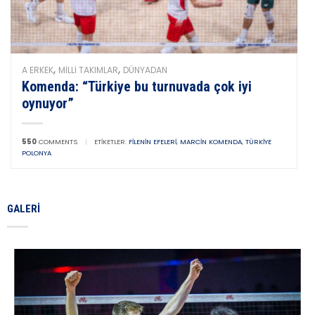
,
,
A ERKEK
MILLI TAKIMLAR
DÜNYADAN
Komenda: “Türkiye bu turnuvada çok iyi
oynuyor”
550
COMMENTS
|
ETIKETLER:
FILENIN EFELERI
,
MARCIN KOMENDA
,
TÜRKIYE
POLONYA
GALERI