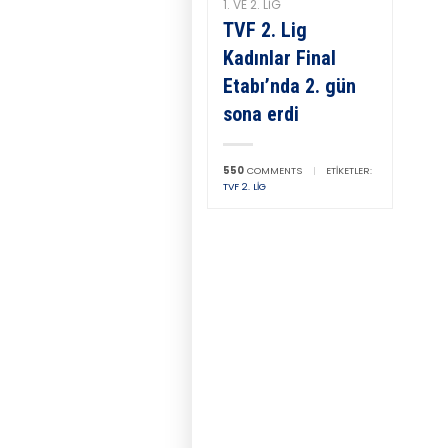
1. VE 2. LIG
TVF 2. Lig
Kadınlar Final
Etabı’nda 2. gün
sona erdi
550
COMMENTS
|
ETIKETLER:
TVF 2. LIG