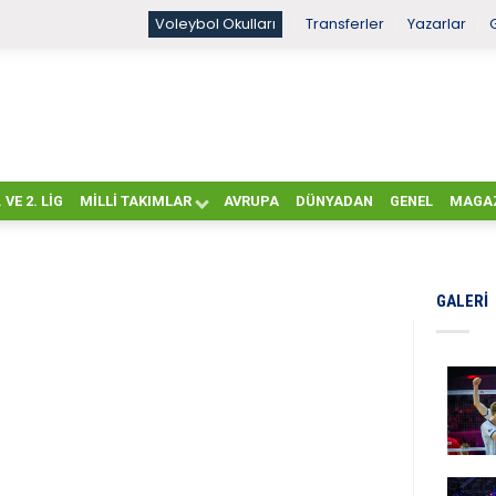
Voleybol Okulları
Transferler
Yazarlar
. VE 2. LIG
MILLI TAKIMLAR
AVRUPA
DÜNYADAN
GENEL
MAGA
GALERI