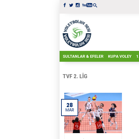
SULTANLAR & EFELER
KUPA VOLEY
1
TVF 2. LIG
28
MAR