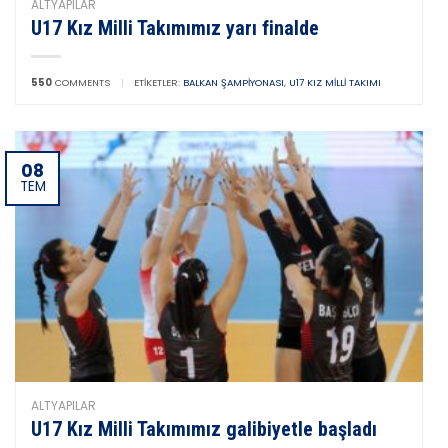
ALTYAPILAR
U17 Kız Milli Takımımız yarı finalde
550
COMMENTS
|
ETIKETLER:
BALKAN ŞAMPIYONASI
,
U17 KIZ MILLI TAKIMI
08
TEM
ALTYAPILAR
U17 Kız Milli Takımımız galibiyetle başladı