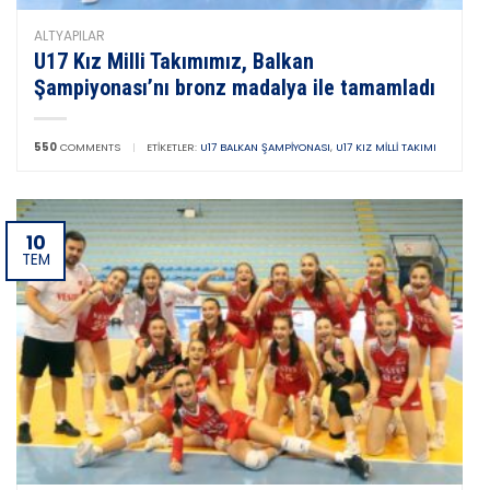
ALTYAPILAR
U17 Kız Milli Takımımız, Balkan
Şampiyonası’nı bronz madalya ile tamamladı
550
COMMENTS
|
ETIKETLER:
U17 BALKAN ŞAMPIYONASI
,
U17 KIZ MILLI TAKIMI
10
TEM