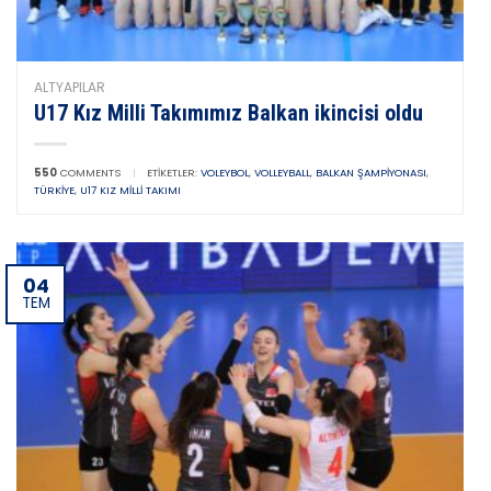
ALTYAPILAR
U17 Kız Milli Takımımız Balkan ikincisi oldu
550
COMMENTS
|
ETIKETLER:
VOLEYBOL
,
VOLLEYBALL
,
BALKAN ŞAMPIYONASI
,
TÜRKIYE
,
U17 KIZ MILLI TAKIMI
04
TEM