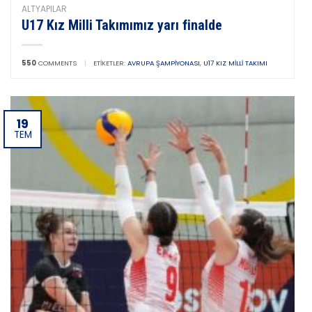
ALTYAPILAR
U17 Kız Milli Takımımız yarı finalde
550
COMMENTS
|
ETIKETLER:
AVRUPA ŞAMPIYONASI
,
U17 KIZ MILLI TAKIMI
19
TEM