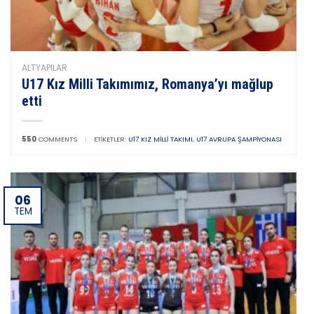
ALTYAPILAR
U17 Kız Milli Takımımız, Romanya’yı mağlup
etti
550
COMMENTS
|
ETIKETLER:
U17 KIZ MILLI TAKIMI
,
U17 AVRUPA ŞAMPIYONASI
06
TEM