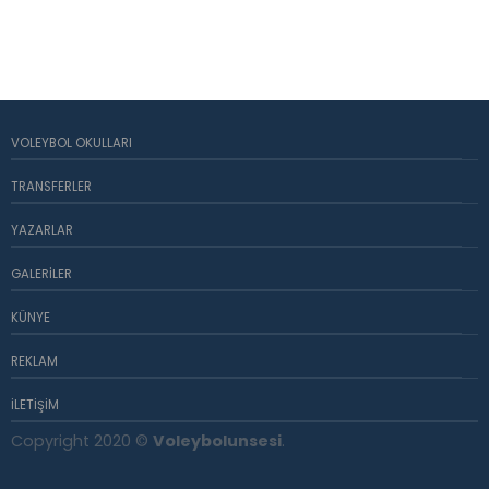
VOLEYBOL OKULLARI
TRANSFERLER
YAZARLAR
GALERILER
KÜNYE
REKLAM
İLETIŞIM
Copyright 2020 ©
Voleybolunsesi
.