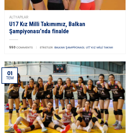
ALTYAPILAR
U17 Kız Milli Takımımız, Balkan
Şampiyonası’nda finalde
550
COMMENTS
|
ETIKETLER:
BALKAN ŞAMPIYONASI
,
U17 KIZ MILLI TAKIMI
01
TEM