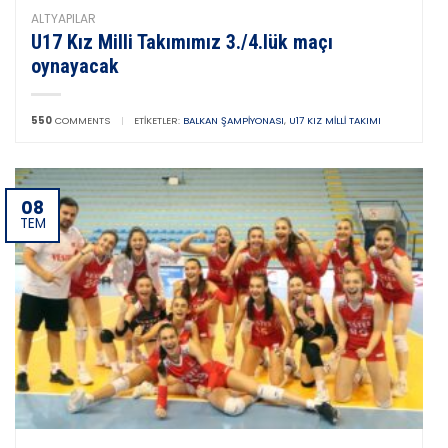
ALTYAPILAR
U17 Kız Milli Takımımız 3./4.lük maçı
oynayacak
550
COMMENTS
|
ETIKETLER:
BALKAN ŞAMPIYONASI
,
U17 KIZ MILLI TAKIMI
08
TEM