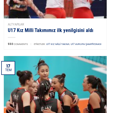
ALTYAPILAR
U17 Kız Milli Takımımız ilk yenilgisini aldı
550
COMMENTS
|
ETIKETLER:
U17 KIZ MILLI TAKIMI
,
U17 AVRUPA ŞAMPIYONASI
17
TEM