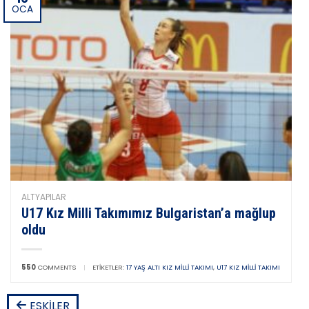
OCA
ALTYAPILAR
U17 Kız Milli Takımımız Bulgaristan’a mağlup
oldu
550
COMMENTS
|
ETIKETLER:
17 YAŞ ALTI KIZ MILLI TAKIMI
,
U17 KIZ MILLI TAKIMI
ESKILER