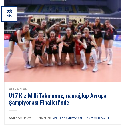
23
NIS
ALTYAPILAR
U17 Kız Milli Takımımız, namağlup Avrupa
Şampiyonası Finalleri’nde
550
COMMENTS
|
ETIKETLER:
AVRUPA ŞAMPIYONASI
,
U17 KIZ MILLI TAKIMI