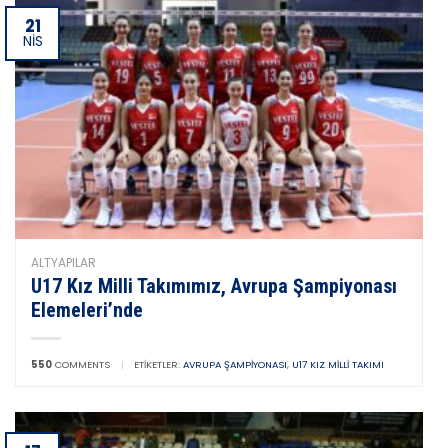
21
NIS
ALTYAPILAR
U17 Kız Milli Takımımız, Avrupa Şampiyonası
Elemeleri’nde
550
COMMENTS
|
ETIKETLER:
AVRUPA ŞAMPIYONASI
,
U17 KIZ MILLI TAKIMI