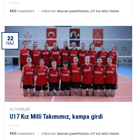
550
COMMENTS
|
ETIKETLER:
BALKAN ŞAMPIYONASI
,
U17 KIZ MILLI TAKIMI
22
HAZ
ALTYAPILAR
U17 Kız Milli Takımımız, kampa girdi
550
COMMENTS
|
ETIKETLER:
BALKAN ŞAMPIYONASI
,
U17 KIZ MILLI TAKIMI