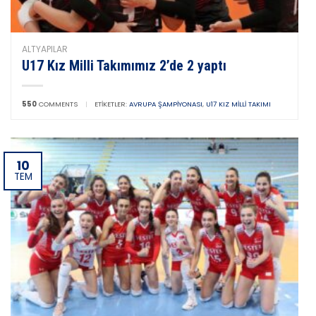
ALTYAPILAR
U17 Kız Milli Takımımız 2’de 2 yaptı
550
COMMENTS
|
ETIKETLER:
AVRUPA ŞAMPIYONASI
,
U17 KIZ MILLI TAKIMI
10
TEM