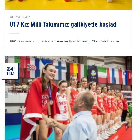
ALTYAPILAR
U17 Kız Milli Takımımız galibiyetle başladı
550
COMMENTS
|
ETIKETLER:
BALKAN ŞAMPIYONASI
,
U17 KIZ MILLI TAKIMI
24
TEM