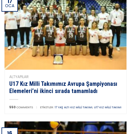
17
OCA
ALTYAPILAR
U17 Kız Milli Takımımız Avrupa Şampiyonası
Elemeleri’ni ikinci sırada tamamladı
550
COMMENTS
|
ETIKETLER:
17 YAŞ ALTI KIZ MILLI TAKIMI
,
U17 KIZ MILLI TAKIMI
16