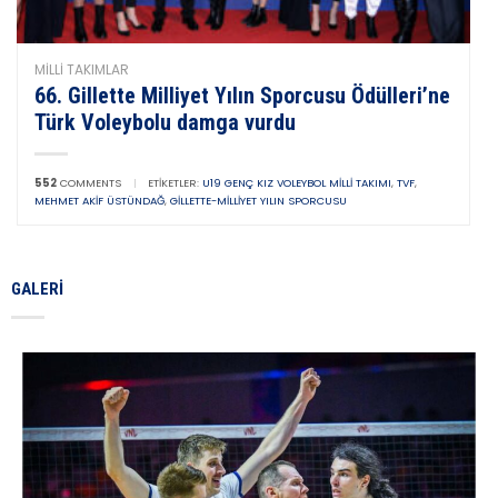
MILLI TAKIMLAR
66. Gillette Milliyet Yılın Sporcusu Ödülleri’ne
Türk Voleybolu damga vurdu
552
COMMENTS
|
ETIKETLER:
U19 GENÇ KIZ VOLEYBOL MILLI TAKIMI
,
TVF
,
MEHMET AKIF ÜSTÜNDAĞ
,
GILLETTE-MILLIYET YILIN SPORCUSU
GALERI