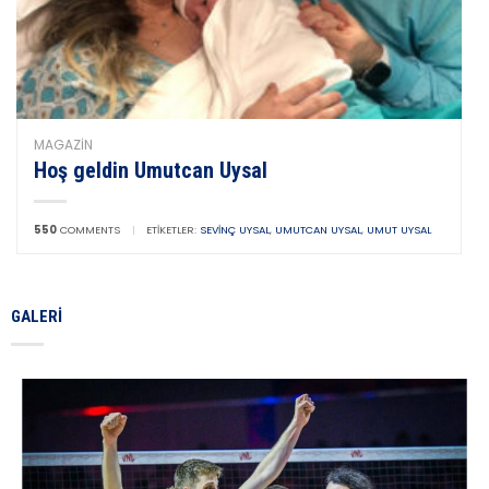
MAGAZIN
Hoş geldin Umutcan Uysal
550
COMMENTS
|
ETIKETLER:
SEVINÇ UYSAL
,
UMUTCAN UYSAL
,
UMUT UYSAL
GALERI