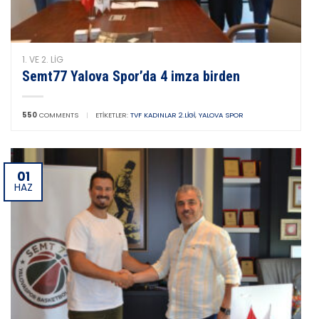
1. VE 2. LIG
Semt77 Yalova Spor’da 4 imza birden
550
COMMENTS
|
ETIKETLER:
TVF KADINLAR 2.LIGI
,
YALOVA SPOR
01
HAZ