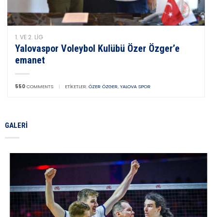
1. VE 2. LIG
Yalovaspor Voleybol Kulübü Özer Özger’e
emanet
550
COMMENTS
|
ETIKETLER:
ÖZER ÖZGER
,
YALOVA SPOR
GALERI