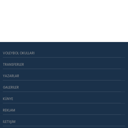
VOLEYBOL OKULLARI
TRANSFERLER
YAZARLAR
GALERILER
KÜNYE
REKLAM
İLETIŞIM