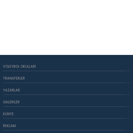
VOLEYBOL OKULLARI
TRANSFERLER
YAZARLAR
GALERILER
KÜNYE
REKLAM