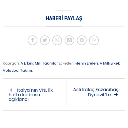
HABERI PAYLAŞ
Kategori:
A Erkek
,
Milli Takımlar
Etiketler:
Filenin Efeleri
,
A Milli Erkek
Voleybol Takımı
.
Aslı Kalaç Eczacıbaşı
İtalya’nın VNL ilk
hafta kadrosu
Dynavit’te
açıklandı