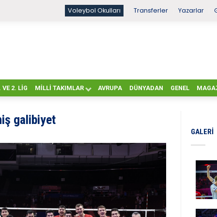
Voleybol Okulları
Transferler
Yazarlar
. VE 2. LIG
MILLI TAKIMLAR
AVRUPA
DÜNYADAN
GENEL
MAGA
iş galibiyet
GALERI