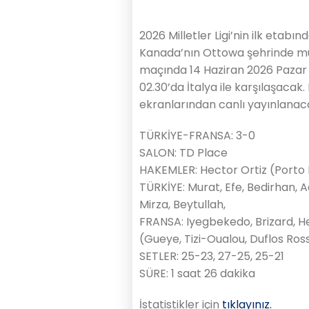
2026 Milletler Ligi’nin ilk etabı
Kanada’nın Ottowa şehrinde müc
maçında 14 Haziran 2026 Pazar 
02.30’da İtalya ile karşılaşacak
ekranlarından canlı yayınlanac
TÜRKİYE-FRANSA: 3-0
SALON: TD Place
HAKEMLER: Hector Ortiz (Porto R
TÜRKİYE: Murat, Efe, Bedirhan, 
Mirza, Beytullah,
FRANSA: Iyegbekedo, Brizard, H
(Gueye, Tizi-Oualou, Duflos Rossi
SETLER: 25-23, 27-25, 25-21
SÜRE: 1 saat 26 dakika
İstatistikler için
tıklayınız.