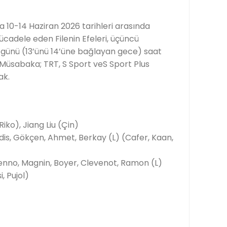
nda 10-14 Haziran 2026 tarihleri arasında
adele eden Filenin Efeleri, üçüncü
günü (13’ünü 14’üne bağlayan gece) saat
. Müsabaka; TRT, S Sport veS Sport Plus
ak.
iko), Jiang Liu (Çin)
Adis, Gökçen, Ahmet, Berkay (L) (Cafer, Kaan,
enno, Magnin, Boyer, Clevenot, Ramon (L)
, Pujol)