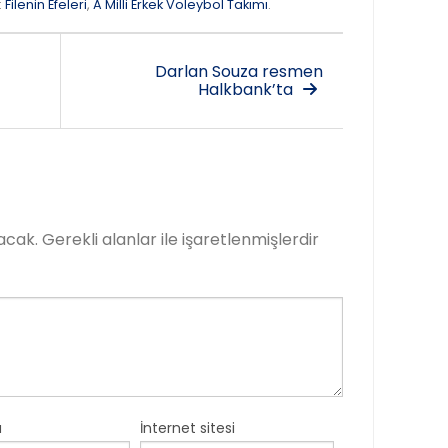
:
Filenin Efeleri
,
A Milli Erkek Voleybol Takımı
.
Darlan Souza resmen
Halkbank’ta
acak.
Gerekli alanlar
ile işaretlenmişlerdir
a
İnternet sitesi