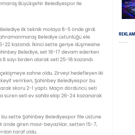
nmaraş Büyükşehir Belediyespor ile
 Belediye ilk teknik molaya 8-5 önde girdi.
REKLAM
i Kahramanmaraş Belediye üstünlüğü ele
25-22 kazandı. İkinci sette geriye düşmesine
nbey Belediye, set 18-17 devam ederken
 8 sayı birden alarak seti 25-18 kazandı.
 çekişmeye sahne oldu. Zirveyi hedefleyen iki
keyif verirken, Şahinbey Belediyespor bu
ılarak skoru 2-1 yaptı. Maçın dördüncü seti
kika süren seti ev sahibi ekip 26-24 kazanarak
, bu sette Şahinbey Belediyespor file üstüne
 önde giren mavi-beyazlılar, setten 15-7,
rılan taraf oldu.