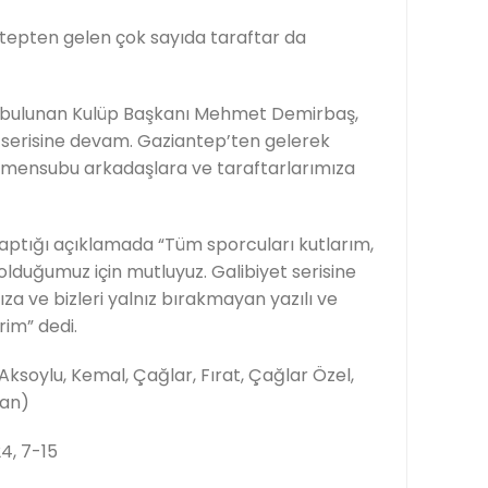
tepten gelen çok sayıda taraftar da
 bulunan Kulüp Başkanı Mehmet Demirbaş,
 serisine devam. Gaziantep’ten gelerek
n mensubu arkadaşlara ve taraftarlarımıza
aptığı açıklamada “Tüm sporcuları kutlarım,
olduğumuz için mutluyuz. Galibiyet serisine
a ve bizleri yalnız bırakmayan yazılı ve
im” dedi.
ksoylu, Kemal, Çağlar, Fırat, Çağlar Özel,
can)
24, 7-15