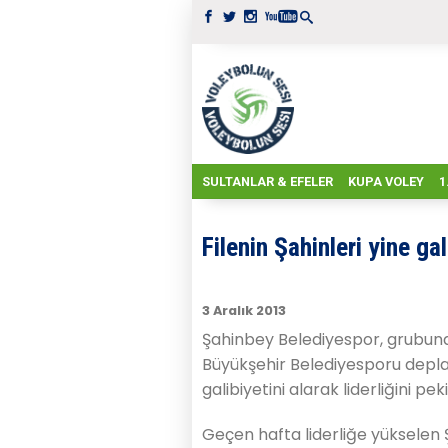
SULTANLAR & EFELER
KUPA VOLEY
1
Filenin Şahinleri yine gal
3 Aralık 2013
Şahinbey Belediyespor, grubun
Büyükşehir Belediyesporu depl
galibiyetini alarak liderliğini peki
Geçen hafta liderliğe yükselen