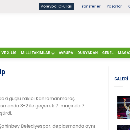
Voleybol Okulları
Transferler
Yazarlar
. VE 2. LIG
MILLI TAKIMLAR
AVRUPA
DÜNYADAN
GENEL
MAGA
ip
GALERI
daki güçlü rakibi Kahramanmaraş
asmanda 3-2 ile geçerek 7. maçında 7.
ştirdi.
 Şahinbey Belediyespor, deplasmanda aynı