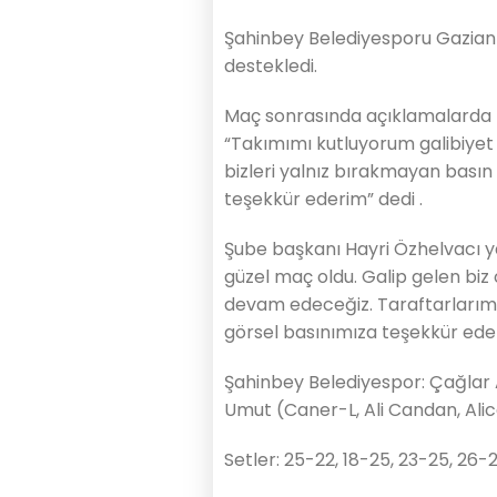
Şahinbey Belediyesporu Gazian
destekledi.
Maç sonrasında açıklamalarda
“Takımımı kutluyorum galibiyet
bizleri yalnız bırakmayan bası
teşekkür ederim” dedi .
Şube başkanı Hayri Özhelvacı y
güzel maç oldu. Galip gelen biz 
devam edeceğiz. Taraftarlarımız
görsel basınımıza teşekkür eder
Şahinbey Belediyespor: Çağlar A
Umut (Caner-L, Ali Candan, Ali
Setler: 25-22, 18-25, 23-25, 26-