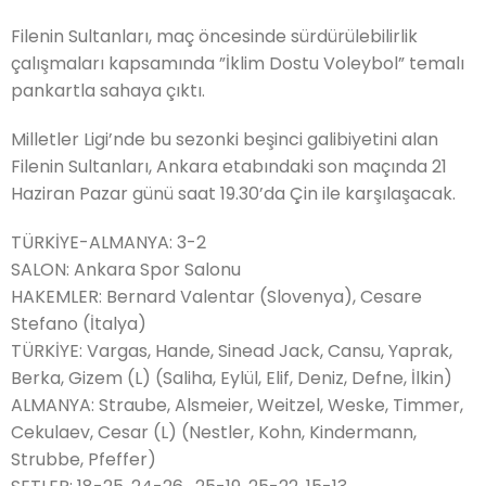
Filenin Sultanları, maç öncesinde sürdürülebilirlik
çalışmaları kapsamında ”İklim Dostu Voleybol” temalı
pankartla sahaya çıktı.
Milletler Ligi’nde bu sezonki beşinci galibiyetini alan
Filenin Sultanları, Ankara etabındaki son maçında 21
Haziran Pazar günü saat 19.30’da Çin ile karşılaşacak.
TÜRKİYE-ALMANYA: 3-2
SALON: Ankara Spor Salonu
HAKEMLER: Bernard Valentar (Slovenya), Cesare
Stefano (İtalya)
TÜRKİYE: Vargas, Hande, Sinead Jack, Cansu, Yaprak,
Berka, Gizem (L) (Saliha, Eylül, Elif, Deniz, Defne, İlkin)
ALMANYA: Straube, Alsmeier, Weitzel, Weske, Timmer,
Cekulaev, Cesar (L) (Nestler, Kohn, Kindermann,
Strubbe, Pfeffer)