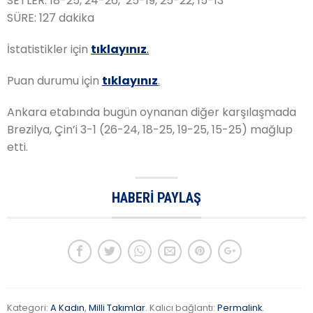
SETLER: 18-25, 24-26, 25-19, 25-22, 15-13
SÜRE: 127 dakika
İstatistikler için
tıklayınız
.
Puan durumu için
tıklayınız
.
Ankara etabında bugün oynanan diğer karşılaşmada
Brezilya, Çin’i 3-1 (26-24, 18-25, 19-25, 15-25) mağlup
etti.
HABERI PAYLAŞ
Kategori:
A Kadın
,
Milli Takımlar
. Kalıcı bağlantı:
Permalink
.