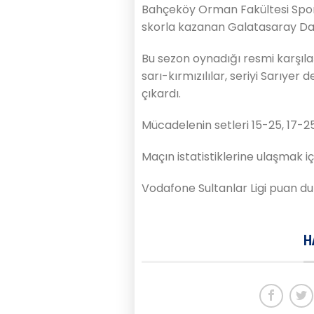
Bahçeköy Orman Fakültesi Spor
skorla kazanan Galatasaray Daiki
Bu sezon oynadığı resmi karşı
sarı-kırmızılılar, seriyi Sarıye
çıkardı.
Mücadelenin setleri 15-25, 17-2
Maçın istatistiklerine ulaşmak i
Vodafone Sultanlar Ligi puan d
H