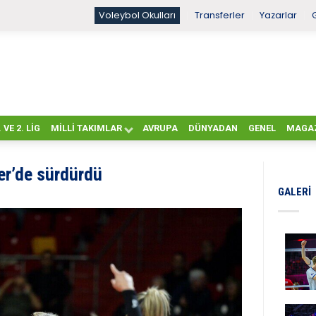
Voleybol Okulları
Transferler
Yazarlar
. VE 2. LIG
MILLI TAKIMLAR
AVRUPA
DÜNYADAN
GENEL
MAGA
yer’de sürdürdü
GALERI