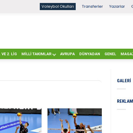
Voleybol Okulları
Transferler
Yazarlar
. VE 2. LIG
MILLI TAKIMLAR
AVRUPA
DÜNYADAN
GENEL
MAGA
GALERI
REKLAM