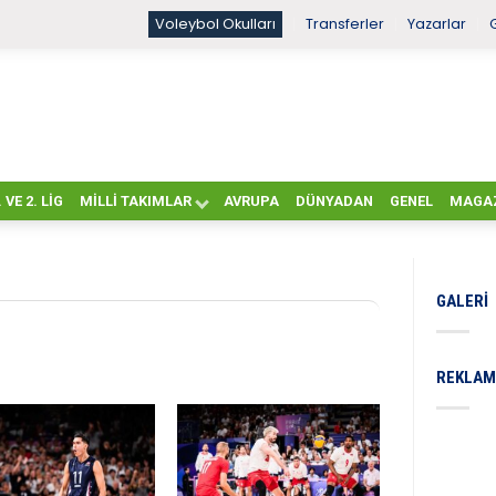
Voleybol Okulları
Transferler
Yazarlar
. VE 2. LIG
MILLI TAKIMLAR
AVRUPA
DÜNYADAN
GENEL
MAGA
GALERI
REKLAM