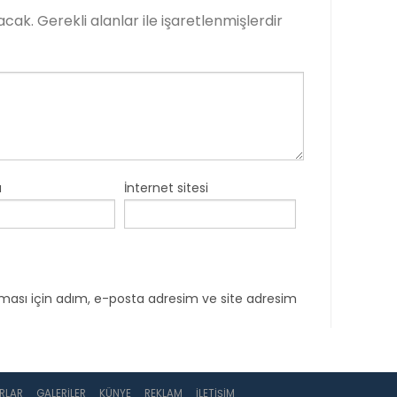
acak.
Gerekli alanlar
ile işaretlenmişlerdir
a
İnternet sitesi
ması için adım, e-posta adresim ve site adresim
RLAR
GALERILER
KÜNYE
REKLAM
İLETIŞIM