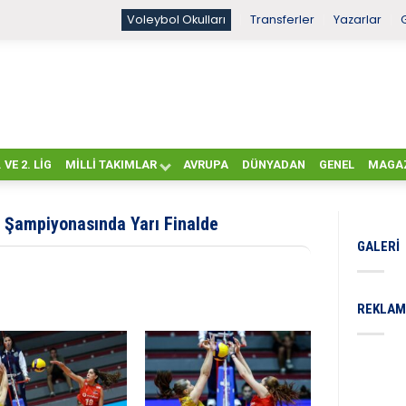
Voleybol Okulları
Transferler
Yazarlar
. VE 2. LIG
MILLI TAKIMLAR
AVRUPA
DÜNYADAN
GENEL
MAGA
a Şampiyonasında Yarı Finalde
GALERI
REKLAM