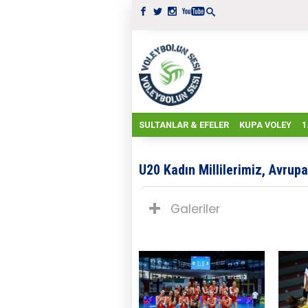
SULTANLAR & EFELER
KUPA VOLEY
1
U20 Kadın Millilerimiz, Avrup
Galeriler