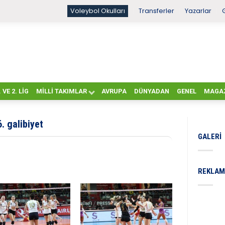
Voleybol Okulları
Transferler
Yazarlar
. VE 2. LIG
MILLI TAKIMLAR
AVRUPA
DÜNYADAN
GENEL
MAGA
. galibiyet
GALERI
REKLAM