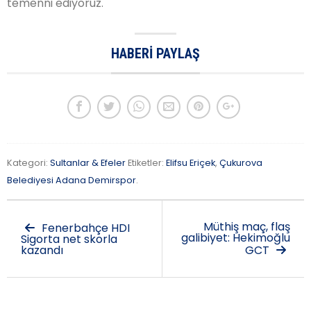
temenni ediyoruz.
HABERI PAYLAŞ
Kategori:
Sultanlar & Efeler
Etiketler:
Elifsu Eriçek
,
Çukurova
Belediyesi Adana Demirspor
.
Müthiş maç, flaş
Fenerbahçe HDI
galibiyet: Hekimoğlu
Sigorta net skorla
kazandı
GCT