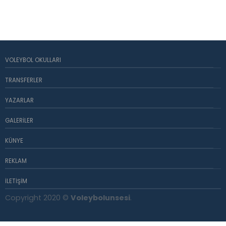
VOLEYBOL OKULLARI
TRANSFERLER
YAZARLAR
GALERILER
KÜNYE
REKLAM
İLETIŞIM
Copyright 2020 ©
Voleybolunsesi
.