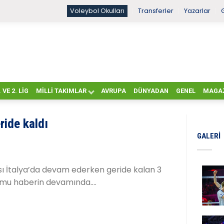
Voleybol Okulları
Transferler
Yazarlar
. VE 2. LIG
MILLI TAKIMLAR
AVRUPA
DÜNYADAN
GENEL
MAGA
ride kaldı
GALERI
ı İtalya’da devam ederken geride kalan 3
mu haberin devamında….