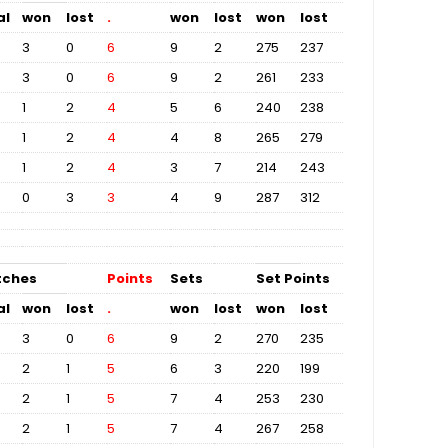
al
won
lost
.
won
lost
won
lost
3
0
6
9
2
275
237
3
0
6
9
2
261
233
1
2
4
5
6
240
238
1
2
4
4
8
265
279
1
2
4
3
7
214
243
0
3
3
4
9
287
312
tches
Points
Sets
Set Points
al
won
lost
.
won
lost
won
lost
3
0
6
9
2
270
235
2
1
5
6
3
220
199
2
1
5
7
4
253
230
2
1
5
7
4
267
258