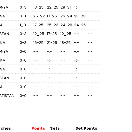
ONYA
0-3
18-25
22-25
29-31
-:-
-:-
NSA
3_1
25-22
17-25
26-24
25-23
-:-
YA
1_3
17-25
25-23
24-26
24-26
-:-
İSTAN
0-3
12_25
17-25
12_25
-:-
-:-
İKA
0-3
16-25
21-25
18-25
-:-
-:-
ONYA
0-0
-:-
-:-
-:-
-:-
-:-
İKA
0-0
-:-
-:-
-:-
-:-
-:-
NSA
0-0
-:-
-:-
-:-
-:-
-:-
İSTAN
0-0
-:-
-:-
-:-
-:-
-:-
YA
0-0
-:-
-:-
-:-
-:-
-:-
ATİSTAN
0-0
-:-
-:-
-:-
-:-
-:-
tches
Points
Sets
Set Points