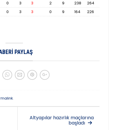
0
3
3
2
9
238
264
0
3
3
0
9
164
226
ABERI PAYLAŞ
rmalink
.
Altyapılar hazırlık maçlarına
başladı