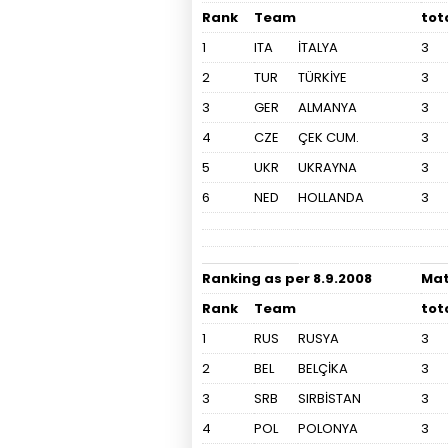
Rank
Team
tot
1
ITA
İTALYA
3
2
TUR
TÜRKİYE
3
3
GER
ALMANYA
3
4
CZE
ÇEK CUM.
3
5
UKR
UKRAYNA
3
6
NED
HOLLANDA
3
Ranking as per 8.9.2008
Ma
Rank
Team
tot
1
RUS
RUSYA
3
2
BEL
BELÇİKA
3
3
SRB
SIRBİSTAN
3
4
POL
POLONYA
3