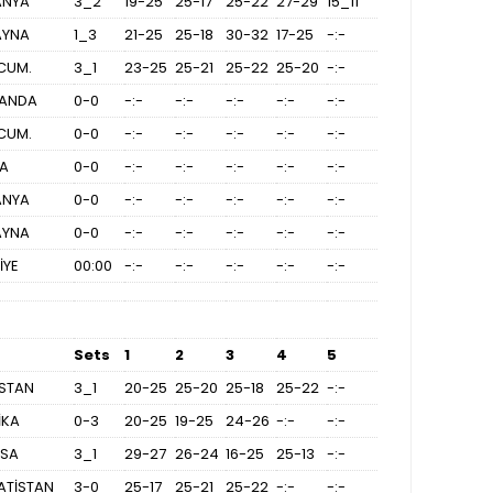
ANYA
3_2
19-25
25-17
25-22
27-29
15_11
AYNA
1_3
21-25
25-18
30-32
17-25
-:-
CUM.
3_1
23-25
25-21
25-22
25-20
-:-
LANDA
0-0
-:-
-:-
-:-
-:-
-:-
CUM.
0-0
-:-
-:-
-:-
-:-
-:-
YA
0-0
-:-
-:-
-:-
-:-
-:-
ANYA
0-0
-:-
-:-
-:-
-:-
-:-
AYNA
0-0
-:-
-:-
-:-
-:-
-:-
İYE
00:00
-:-
-:-
-:-
-:-
-:-
Sets
1
2
3
4
5
İSTAN
3_1
20-25
25-20
25-18
25-22
-:-
İKA
0-3
20-25
19-25
24-26
-:-
-:-
NSA
3_1
29-27
26-24
16-25
25-13
-:-
ATİSTAN
3-0
25-17
25-21
25-22
-:-
-:-