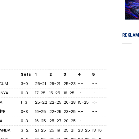
REKLAM
Sets
1
2
3
4
5
CUM.
3-0
25-21
25-21
25-23
-:-
-:-
ANYA
0-3
17-25
15-25
18-25
-:-
-:-
YA
1_3
25-22
22-25
26-28
15-25
-:-
İYE
0-3
19-25
22-25
23-25
-:-
-:-
YA
0-3
16-25
25-27
20-25
-:-
-:-
LANDA
3_2
21-25
25-19
25-21
23-25
18-16