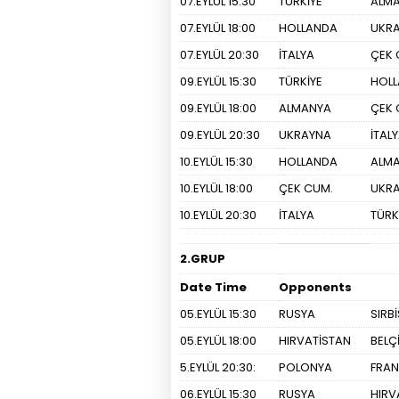
07.EYLÜL 15:30
TÜRKİYE
ALM
07.EYLÜL 18:00
HOLLANDA
UKR
07.EYLÜL 20:30
İTALYA
ÇEK 
09.EYLÜL 15:30
TÜRKİYE
HOL
09.EYLÜL 18:00
ALMANYA
ÇEK 
09.EYLÜL 20:30
UKRAYNA
İTAL
10.EYLÜL 15:30
HOLLANDA
ALM
10.EYLÜL 18:00
ÇEK CUM.
UKR
10.EYLÜL 20:30
İTALYA
TÜRK
2.GRUP
Date Time
Opponents
05.EYLÜL 15:30
RUSYA
SIRB
05.EYLÜL 18:00
HIRVATİSTAN
BELÇ
5.EYLÜL 20:30:
POLONYA
FRA
06.EYLÜL 15:30
RUSYA
HIRV