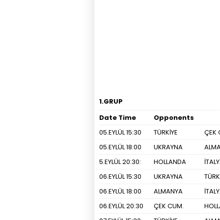
1.GRUP
Date Time
Opponents
05.EYLÜL 15:30
TÜRKİYE
ÇEK 
05.EYLÜL 18:00
UKRAYNA
ALM
5.EYLÜL 20:30:
HOLLANDA
İTAL
06.EYLÜL 15:30
UKRAYNA
TÜRK
06.EYLÜL 18:00
ALMANYA
İTAL
06.EYLÜL 20:30
ÇEK CUM.
HOL