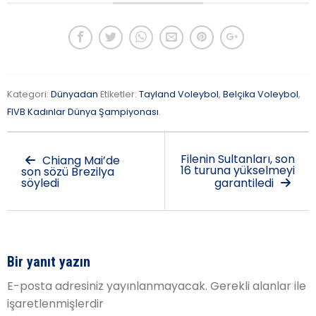
Kategori:
Dünyadan
Etiketler:
Tayland Voleybol
,
Belçika Voleybol
,
FIVB Kadınlar Dünya Şampiyonası
.
Filenin Sultanları, son
Chiang Mai’de
16 turuna yükselmeyi
son sözü Brezilya
söyledi
garantiledi
Bir yanıt yazın
E-posta adresiniz yayınlanmayacak.
Gerekli alanlar
ile
işaretlenmişlerdir