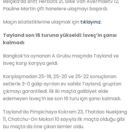
Belçika’da Britt Herbots 21, Silke Van Avermaetv 12,
Pauline Martin çift hanelere ulaşmayı başardı.
Maçın istatistiklerine ulaşmak için
tıklayınız.
Tayland son 16 turuna yükseldi: İsveç’in şansı
kalmadı
Bangkok’ta oynanan A Grubu maçında Tayland ve
İsveç karşı karşıya geldi.
Karşılaşmadan 25-18, 25-20 ve 25-22 sonuçlanan
setlerle 3-0 galip ayrılan ev sahibi Tayland, gruptan
çıkmayı garantiledi. İlk iki maçta galibiyet elde
edemeyen İsveç’in ise son 16 turu için şansı kalmadı.
Tayland’da Pimpichaya Kokram 23, Thatdao Nuekjang
11, Chatchu-On Moksri 10 sayıyla ilk maçta olduğu gibi
bu maçta da öne çıkan isimler oldu.