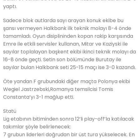
yaptı.
Sadece blok autlarda sayı arayan konuk ekibe bu
şansı vermeyen Halkbank ilk teknik molayı 8-4 önde
tamamladı. Oyun disiplininden kopan rakip karşısında
Emre ile etkili servisler kullanan, Mitar ve Kaziyski ile
sayılar toplalayan başkent ekibi ikinci teknik molayı da
16-8 önde geçti. Setin son bölümünde Burutay ile
sayılar bulan Halkbank seti 25-15 maçı ise 3-0 kazandı.
Öte yandan F grubundaki diğer maçta Polonya ekibi
Wegiel Jastrzebski,Romanya temsilcisi Tomis
Constanta’yı 3-1 mağlup etti.
Statü
Lig etabının bitiminden sonra 12’li play-off’la katılacak
takımlar şöyle belirlenecek:
7 grubun liderleri doğrudan bir üst tura yükselecek. En