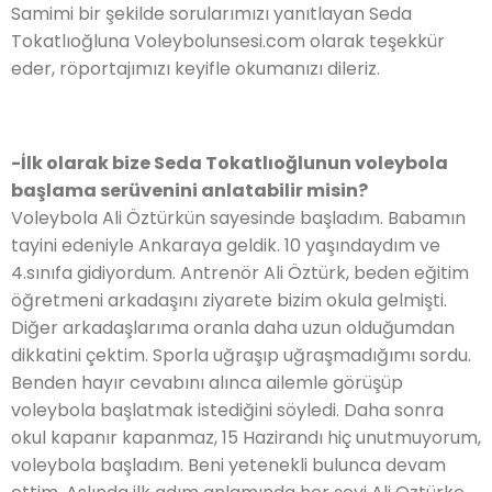
Samimi bir şekilde sorularımızı yanıtlayan Seda
Tokatlıoğluna Voleybolunsesi.com olarak teşekkür
eder, röportajımızı keyifle okumanızı dileriz.
-İlk olarak bize Seda Tokatlıoğlunun voleybola
başlama serüvenini anlatabilir misin?
Voleybola Ali Öztürkün sayesinde başladım. Babamın
tayini edeniyle Ankaraya geldik. 10 yaşındaydım ve
4.sınıfa gidiyordum. Antrenör Ali Öztürk, beden eğitim
öğretmeni arkadaşını ziyarete bizim okula gelmişti.
Diğer arkadaşlarıma oranla daha uzun olduğumdan
dikkatini çektim. Sporla uğraşıp uğraşmadığımı sordu.
Benden hayır cevabını alınca ailemle görüşüp
voleybola başlatmak istediğini söyledi. Daha sonra
okul kapanır kapanmaz, 15 Hazirandı hiç unutmuyorum,
voleybola başladım. Beni yetenekli bulunca devam