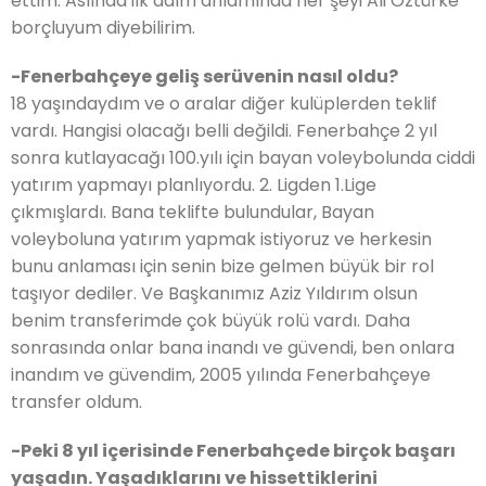
ettim. Aslında ilk adım anlamında her şeyi Ali Oztürke
borçluyum diyebilirim.
-Fenerbahçeye geliş serüvenin nasıl oldu?
18 yaşındaydım ve o aralar diğer kulüplerden teklif
vardı. Hangisi olacağı belli değildi. Fenerbahçe 2 yıl
sonra kutlayacağı 100.yılı için bayan voleybolunda ciddi
yatırım yapmayı planlıyordu. 2. Ligden 1.Lige
çıkmışlardı. Bana teklifte bulundular, Bayan
voleyboluna yatırım yapmak istiyoruz ve herkesin
bunu anlaması için senin bize gelmen büyük bir rol
taşıyor dediler. Ve Başkanımız Aziz Yıldırım olsun
benim transferimde çok büyük rolü vardı. Daha
sonrasında onlar bana inandı ve güvendi, ben onlara
inandım ve güvendim, 2005 yılında Fenerbahçeye
transfer oldum.
-Peki 8 yıl içerisinde Fenerbahçede birçok başarı
yaşadın. Yaşadıklarını ve hissettiklerini