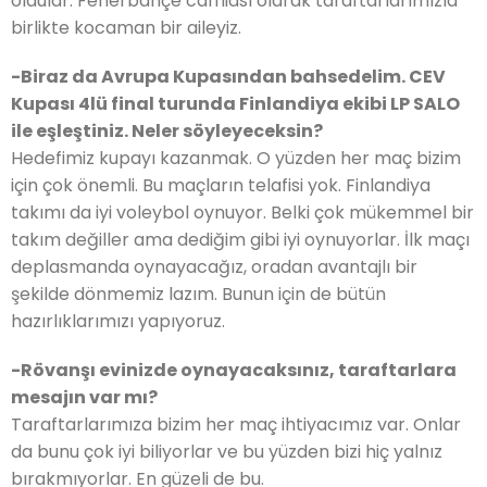
oldular. Fenerbahçe camiası olarak taraftarlarımızla
birlikte kocaman bir aileyiz.
-Biraz da Avrupa Kupasından bahsedelim. CEV
Kupası 4lü final turunda Finlandiya ekibi LP SALO
ile eşleştiniz. Neler söyleyeceksin?
Hedefimiz kupayı kazanmak. O yüzden her maç bizim
için çok önemli. Bu maçların telafisi yok. Finlandiya
takımı da iyi voleybol oynuyor. Belki çok mükemmel bir
takım değiller ama dediğim gibi iyi oynuyorlar. İlk maçı
deplasmanda oynayacağız, oradan avantajlı bir
şekilde dönmemiz lazım. Bunun için de bütün
hazırlıklarımızı yapıyoruz.
-Rövanşı evinizde oynayacaksınız, taraftarlara
mesajın var mı?
Taraftarlarımıza bizim her maç ihtiyacımız var. Onlar
da bunu çok iyi biliyorlar ve bu yüzden bizi hiç yalnız
bırakmıyorlar. En güzeli de bu.