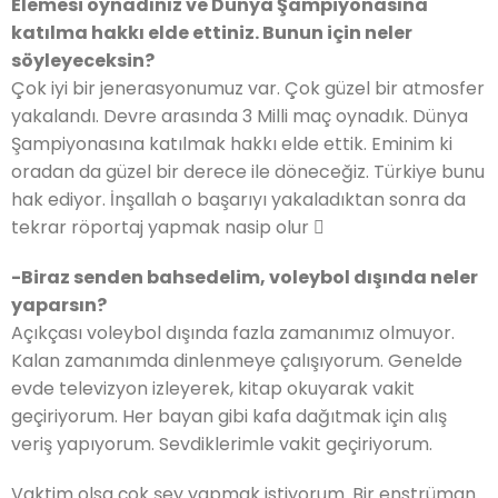
Elemesi oynadınız ve Dünya Şampiyonasına
katılma hakkı elde ettiniz. Bunun için neler
söyleyeceksin?
Çok iyi bir jenerasyonumuz var. Çok güzel bir atmosfer
yakalandı. Devre arasında 3 Milli maç oynadık. Dünya
Şampiyonasına katılmak hakkı elde ettik. Eminim ki
oradan da güzel bir derece ile döneceğiz. Türkiye bunu
hak ediyor. İnşallah o başarıyı yakaladıktan sonra da
tekrar röportaj yapmak nasip olur 
-Biraz senden bahsedelim, voleybol dışında neler
yaparsın?
Açıkçası voleybol dışında fazla zamanımız olmuyor.
Kalan zamanımda dinlenmeye çalışıyorum. Genelde
evde televizyon izleyerek, kitap okuyarak vakit
geçiriyorum. Her bayan gibi kafa dağıtmak için alış
veriş yapıyorum. Sevdiklerimle vakit geçiriyorum.
Vaktim olsa çok şey yapmak istiyorum. Bir enstrüman