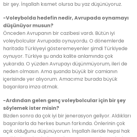
bir şey. İnşallah kısmet olursa bu yaz düşünüyoruz.
-Voleybolda hedefin nedir, Avrupada oynamayı
düşünüyor musun?
Önceden Avrupanın bir cazibesi vardı. Bütün iyi
voleybolcular Avrupada oynuyordu. O dönemlerde
haritada Türkiyeyi gösteremeyenler şimdi Türkiyede
oynuyor. Türkiye şu anda kalite anlamında çok
yukarıda. O yüzden Avrupayı düşünmüyorum, ileri de
neden olmasın. Ama şuanda büyük bir camianın
içerisinde yer alıyorum. Amacımız burada büyük
başarılara imza atmak.
-Ardından gelen genç voleybolcular için bir şey
söylemek ister misin?
Bizden sonra da çok iyi bir jenerasyon geliyor. Aldıkları
başarılarla da herkes bunun farkında. Önlerinin çok
açık olduğunu düşünüyorum. İnşallah ileride hepsi hak