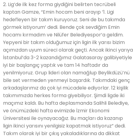
2. Lig’de ilk kez forma giydiğini belirten tecrübeli
kaptan Gamze, “Emin hocam beni arayıp ’1. Ligi
hedefleyen bir takım kuruyoruz. Seni de bu takımda
görmek istiyorum’ dedi. Bende çok sevdiğim Emin
hocamı kırmadım ve Nilüfer Belediyespor’a geldim.
Yepyeni bir takım olduğumuz için ligin ilk yarısı bizim
açımızdan uyum süreci olarak geçti. Ancak ikinci yarıya
İstanbul’da 3-2 kazandığımız Galatasaray galibiyetiyle
iyi bir başlangıç yaptık ve tam 14 haftadır da
yenilmiyoruz. Grup lideri olan namağlup Beylikdüzü’nü
bile set vermeden yenmeyi başardık. Takımdaki genç
arkadaşlarımız da çok iyi mücadele ediyorlar. 12 kişilik
takımımızda herkes forma giyebiliyor. Şimdi ligde iki
maçımız kaldı. Bu hafta deplasmanda Salihli Belediye,
ve önümüzdeki hafta evimizde İzmir Ekonomi
Üniversitesi ile oynayacağız. Bu maçları da kazanıp
ligin ikinci yarısını yenilgisiz kapatmak istiyoruz” dedi.
Takım olarak iyi bir çıkış yakaladıklarına da dikkat